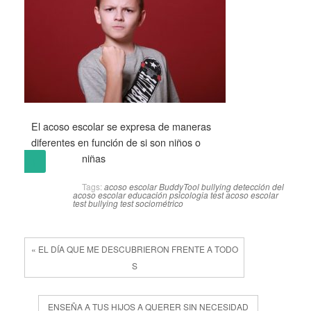
El acoso escolar se expresa de maneras
diferentes en función de si son niños o
niñas
(más…)
Tags:
acoso escolar
BuddyTool
bullying
detección del
acoso escolar
educación
psicologia
test acoso escolar
test bullying
test sociométrico
« EL DÍA QUE ME DESCUBRIERON FRENTE A TODO
S
ENSEÑA A TUS HIJOS A QUERER SIN NECESIDAD