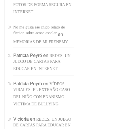
FOTOS DE FORMA SEGURA EN
INTERNET
No me gusta ese chico relato de
ficcion sobre acoso escolar
en
MEMORIAS DE MI FRENEMY
Patricia Peyró
en
REDES: UN
JUEGO DE CARTAS PARA
EDUCAR EN INTERNET
Patricia Peyró
en
VÍDEOS
VIRALES: EL EXTRAÑO CASO
DEL NIÑO CON ENANISMO
VÍCTIMA DE BULLYING
Victoria
en
REDES: UN JUEGO
DE CARTAS PARA EDUCAR EN