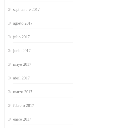
septiembre 2017
agosto 2017
julio 2017
junio 2017
mayo 2017
abril 2017
marzo 2017
febrero 2017
enero 2017