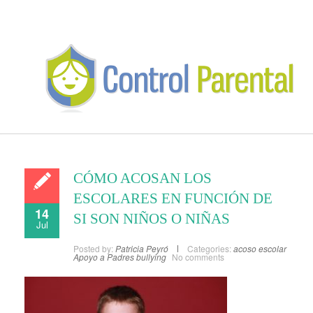
CÓMO ACOSAN LOS
ESCOLARES EN FUNCIÓN DE
14
SI SON NIÑOS O NIÑAS
Jul
Posted by:
Patricia Peyró
Categories:
acoso escolar
Apoyo a Padres
bullying
No comments