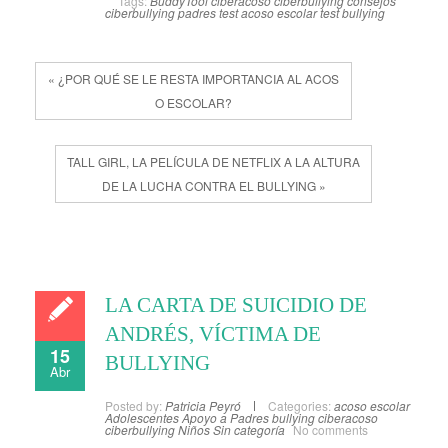
Tags:
BuddyTool
ciberacoso
ciberbullying
consejos
ciberbullying padres
test acoso escolar
test bullying
« ¿POR QUÉ SE LE RESTA IMPORTANCIA AL ACOS
O ESCOLAR?
TALL GIRL, LA PELÍCULA DE NETFLIX A LA ALTURA
DE LA LUCHA CONTRA EL BULLYING »
LA CARTA DE SUICIDIO DE
ANDRÉS, VÍCTIMA DE
15
BULLYING
Abr
Posted by:
Patricia Peyró
Categories:
acoso escolar
Adolescentes
Apoyo a Padres
bullying
ciberacoso
ciberbullying
Niños
Sin categoría
No comments