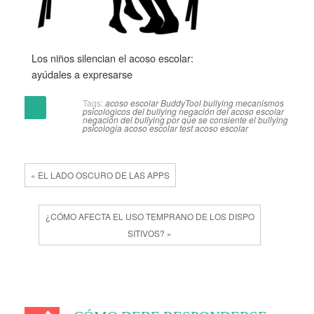
Los niños silencian el acoso escolar:
ayúdales a expresarse
Tags:
acoso escolar
BuddyTool
bullying
mecanismos
(más…)
psicologicos del bullying
negación del acoso escolar
negación del bullying
por que se consiente el bullying
psicologia acoso escolar
test acoso escolar
« EL LADO OSCURO DE LAS APPS
¿CÓMO AFECTA EL USO TEMPRANO DE LOS DISPO
SITIVOS? »