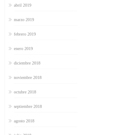
abril 2019
marzo 2019
febrero 2019
enero 2019
diciembre 2018
noviembre 2018
octubre 2018
septiembre 2018
agosto 2018