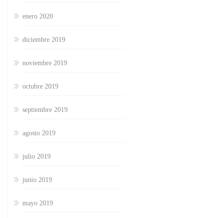
enero 2020
diciembre 2019
noviembre 2019
octubre 2019
septiembre 2019
agosto 2019
julio 2019
junio 2019
mayo 2019