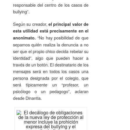
responsable del centro de los casos de
bullying”.
Según su creador,
el principal valor de
esta utilidad está precisamente en el
“No hay posibilidad de que
anonimato.
sepamos quién realiza la denuncia a no
ser que el propio chico decida rebelar su
identidad”, algo que pueden hacer a
través de un botón. El destinatario de los
mensajes será en todos los casos una
persona designada por el colegio, que
será típicamente un “profesor, un
psicólogo o un pedagogo”, aclaran
desde Dinantia.