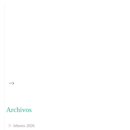
-->
Archivos
febrero 2026