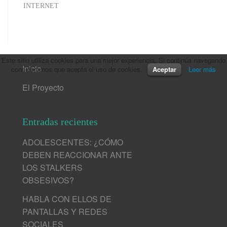
INTERNET
Este sitio utiliza cookies para una mejor experiencia. Si continúa navegando
Inicio
consideramos que acepta el uso de cookies.
Aceptar
Leer más
El Proyecto
Entradas recientes
ADOLESCENTES: ¿CÓMO
DEBEN REACCIONAR ANTE
LOS STALKERS
OBSESIVOS?
HABLA CON ELLOS DE
PANTALLAS Y REDES
SOCIALES