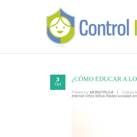
3
¿CÓMO EDUCAR A LO
Oct
Posted by:
MONSTRUUA
Categori
Internet niños
Niños
Redes sociales
sm