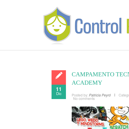
CAMPAMENTO TECN
ACADEMY
11
Dic
Posted by:
Patricia Peyró
Catego
No comments