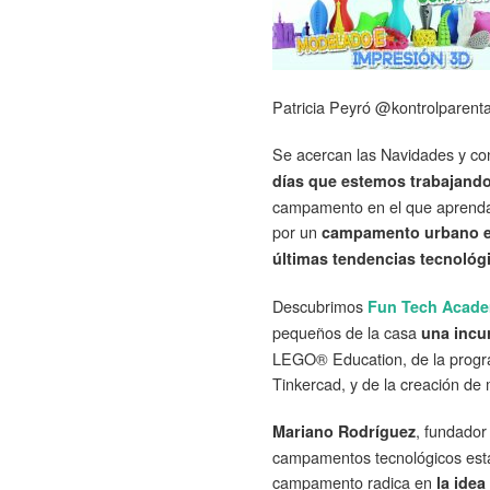
Patricia Peyró @kontrolparenta
Se acercan las Navidades y co
días que estemos trabajand
campamento en el que aprendan
por un
campamento urbano en 
últimas tendencias tecnológ
Descubrimos
Fun Tech Acad
pequeños de la casa
una incu
LEGO® Education, de la progra
Tinkercad, y de la creación d
, fundador
Mariano Rodríguez
campamentos tecnológicos está
campamento radica en
la idea