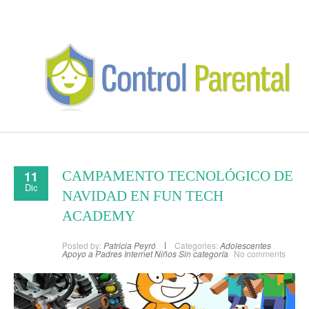
11
CAMPAMENTO TECNOLÓGICO DE
Dic
NAVIDAD EN FUN TECH
ACADEMY
Posted by:
Patricia Peyró
Categories:
Adolescentes
Apoyo a Padres
Internet
Niños
Sin categoría
No comments