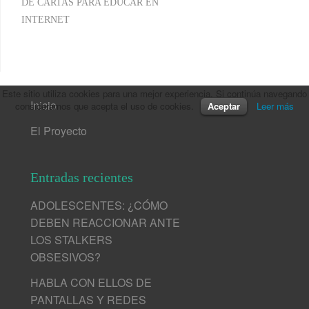
DE CARTAS PARA EDUCAR EN
INTERNET
Este sitio utiliza cookies para una mejor experiencia. Si continúa navegando
Inicio
consideramos que acepta el uso de cookies.
Aceptar
Leer más
El Proyecto
Entradas recientes
ADOLESCENTES: ¿CÓMO
DEBEN REACCIONAR ANTE
LOS STALKERS
OBSESIVOS?
HABLA CON ELLOS DE
PANTALLAS Y REDES