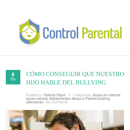
6
CÓMO CONSEGUIR QUE NUESTRO
Dic
HIJO HABLE DEL BULLYING
Posted by:
Patricia Peyró
Categories:
Acoso en internet
acoso escolar
Adolescentes
Apoyo a Padres
bullying
ciberacoso
No comments