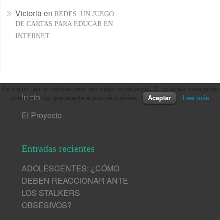
Victoria
en
REDES: UN JUEGO
DE CARTAS PARA EDUCAR EN
INTERNET
Este sitio utiliza cookies para una mejor experiencia. Si continúa navegando
Inicio
consideramos que acepta el uso de cookies.
Aceptar
Leer más
El Proyecto
Entradas recientes
ADOLESCENTES: ¿CÓMO
DEBEN REACCIONAR ANTE
LOS STALKERS
OBSESIVOS?