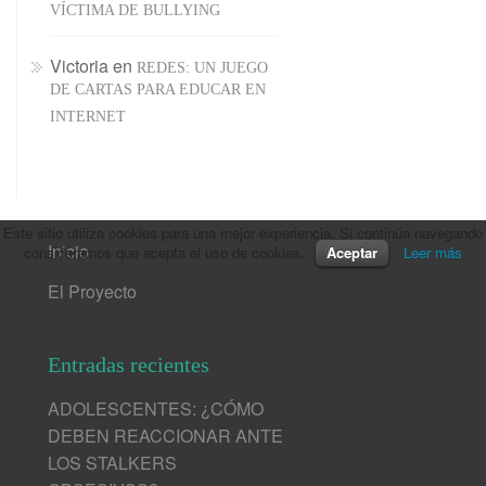
VÍCTIMA DE BULLYING
Victoria
en
REDES: UN JUEGO
DE CARTAS PARA EDUCAR EN
INTERNET
Este sitio utiliza cookies para una mejor experiencia. Si continúa navegando
Inicio
consideramos que acepta el uso de cookies.
Aceptar
Leer más
El Proyecto
Entradas recientes
ADOLESCENTES: ¿CÓMO
DEBEN REACCIONAR ANTE
LOS STALKERS