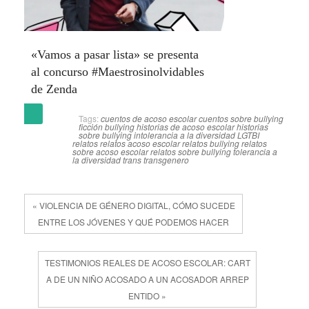
«Vamos a pasar lista» se presenta
al concurso #Maestrosinolvidables
de Zenda
(más…)
Tags:
cuentos de acoso escolar
cuentos sobre bullying
ficción bullying
historias de acoso escolar
historias
sobre bullying
intolerancia a la diversidad
LGTBI
relatos
relatos acoso escolar
relatos bullying
relatos
sobre acoso escolar
relatos sobre bullying
tolerancia a
la diversidad
trans
transgenero
« VIOLENCIA DE GÉNERO DIGITAL, CÓMO SUCEDE
ENTRE LOS JÓVENES Y QUÉ PODEMOS HACER
TESTIMONIOS REALES DE ACOSO ESCOLAR: CART
A DE UN NIÑO ACOSADO A UN ACOSADOR ARREP
ENTIDO »