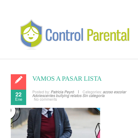
VAMOS A PASAR LISTA
Posted by:
Patricia Peyró
Categories:
acoso escolar
22
Adolescentes
bullying
relatos
Sin categoría
Ene
No comments