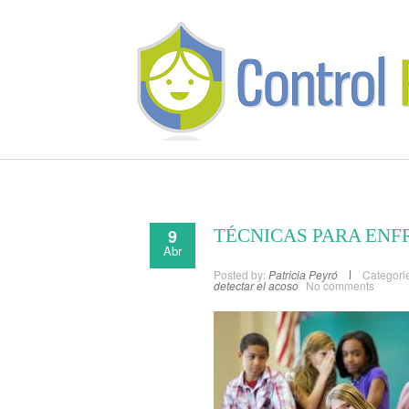
9
TÉCNICAS PARA ENF
Abr
Posted by:
Patricia Peyró
Categori
detectar el acoso
No comments