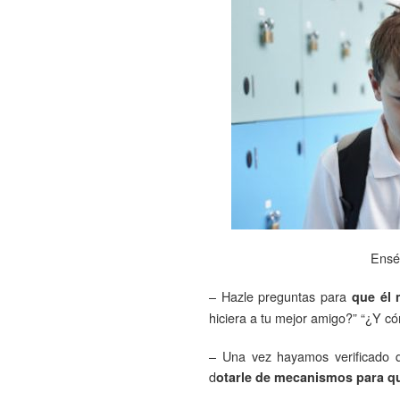
Enséñ
– Hazle preguntas para
que él 
hiciera a tu mejor amigo?” “¿Y có
– Una vez hayamos verificado 
d
otarle de mecanismos para que