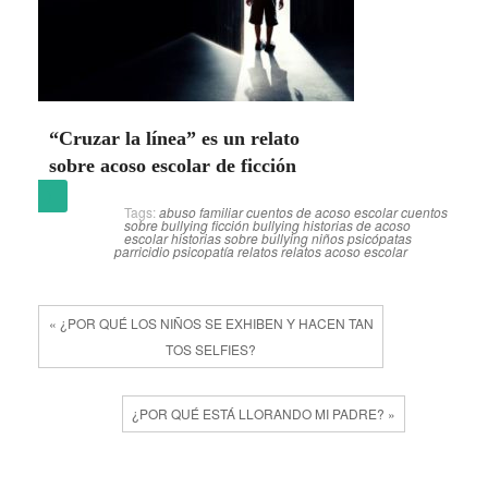
“Cruzar la línea” es un relato
sobre acoso escolar de ficción
(más…)
Tags:
abuso familiar
cuentos de acoso escolar
cuentos
sobre bullying
ficción bullying
historias de acoso
escolar
historias sobre bullying
niños psicópatas
parricidio
psicopatía
relatos
relatos acoso escolar
« ¿POR QUÉ LOS NIÑOS SE EXHIBEN Y HACEN TAN
TOS SELFIES?
¿POR QUÉ ESTÁ LLORANDO MI PADRE? »