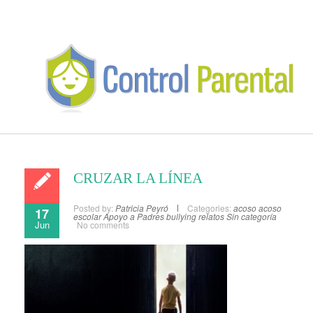
CRUZAR LA LÍNEA
Posted by:
Patricia Peyró
Categories:
acoso
acoso
17
escolar
Apoyo a Padres
bullying
relatos
Sin categoría
Jun
No comments