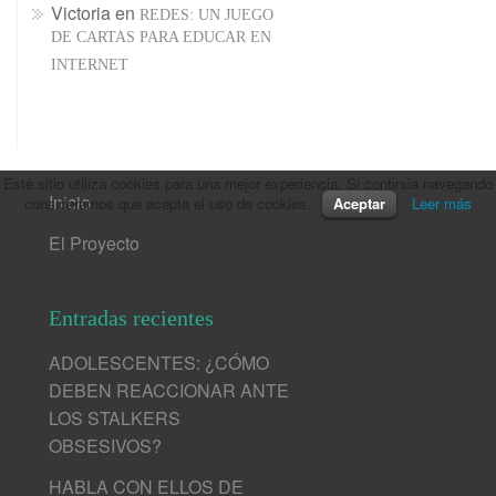
Victoria
en
REDES: UN JUEGO
DE CARTAS PARA EDUCAR EN
INTERNET
Este sitio utiliza cookies para una mejor experiencia. Si continúa navegando
Inicio
consideramos que acepta el uso de cookies.
Aceptar
Leer más
El Proyecto
Entradas recientes
ADOLESCENTES: ¿CÓMO
DEBEN REACCIONAR ANTE
LOS STALKERS
OBSESIVOS?
HABLA CON ELLOS DE