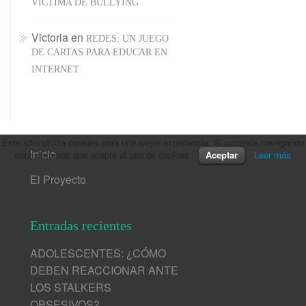
VÍCTIMA DE BULLYING
Victoria
en
REDES: UN JUEGO
DE CARTAS PARA EDUCAR EN
INTERNET
Este sitio utiliza cookies para una mejor experiencia. Si continúa navegando
Inicio
consideramos que acepta el uso de cookies.
Aceptar
Leer más
El Proyecto
Entradas recientes
ADOLESCENTES: ¿CÓMO
DEBEN REACCIONAR ANTE
LOS STALKERS
OBSESIVOS?