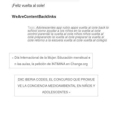
¡Feliz vuelta al cole!
WeAreContentBacklinks
Tags:
Adolescentes
app rubio
apps vuelta al cole
back to
school
como ayudar a los niños en la vuelta al cole
control parental
la vuelta al cole
niños
niños vuelta al
cole
preparando la vuelta al cole
preparar la vuelta al
cole
retorno a la escuela
vuelta al cole
vuelta al colegio
« Día Internacional de la Mujer: Educación menstrual e
n las aulas, la petición de INTIMINA en Change.org
DXC IBERIA CODES, EL CONCURSO QUE PROMUE
VE LA CONCIENCIA MEDIOAMBIENTAL EN NIÑOS Y
ADOLESCENTES »