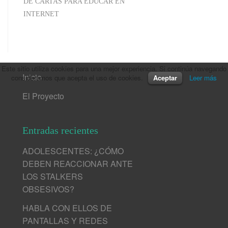
DE CARTAS PARA EDUCAR EN
INTERNET
Este sitio utiliza cookies para una mejor experiencia. Si continúa navegando
Inicio
consideramos que acepta el uso de cookies.
Aceptar
Leer más
El Proyecto
Entradas recientes
ADOLESCENTES: ¿CÓMO
DEBEN REACCIONAR ANTE
LOS STALKERS
OBSESIVOS?
HABLA CON ELLOS DE
PANTALLAS Y REDES