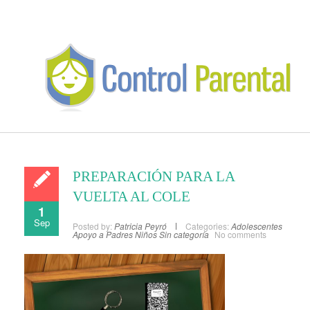
PREPARACIÓN PARA LA
VUELTA AL COLE
1
Sep
Posted by:
Patricia Peyró
Categories:
Adolescentes
Apoyo a Padres
Niños
Sin categoría
No comments