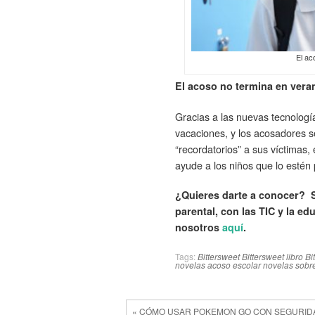
El ac
El acoso no termina en vera
Gracias a las nuevas tecnologí
vacaciones, y los acosadores s
“recordatorios” a sus víctimas,
ayude a los niños que lo estén
¿Quieres darte a conocer? Si
parental, con las TIC y la ed
nosotros
aquí
.
Tags:
Bittersweet
Bittersweet libro
Bi
novelas acoso escolar
novelas sobre
« CÓMO USAR POKEMON GO CON SEGURID