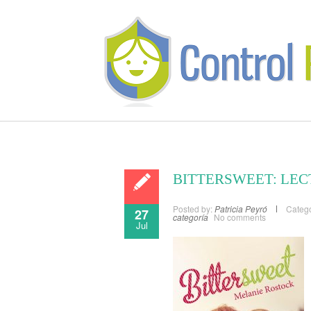
BITTERSWEET: LEC
Posted by:
Patricia Peyró
Catego
27
categoría
No comments
Jul