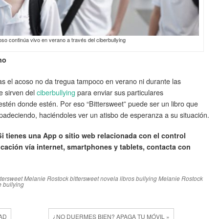
oso continúa vivo en verano a través del ciberbullying
no
as el acoso no da tregua tampoco en verano ni durante las
e sirven del
ciberbullying
para enviar sus particulares
 estén donde estén. Por eso “Bittersweet” puede ser un libro que
 padeciendo, haciéndoles ver un atisbo de esperanza a su situación.
 tienes una App o sitio web relacionada con el control
ucación vía internet, smartphones y tablets, contacta con
ttersweet Melanie Rostock
bittersweet novela
libros bullying
Melanie Rostock
 bullying
AD
¿NO DUERMES BIEN? APAGA TU MÓVIL »