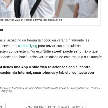
oso continúa vivo en verano a través del ciberbullying
no
as el acoso no da tregua tampoco en verano ni durante las
e sirven del
ciberbullying
para enviar sus particulares
 estén donde estén. Por eso “Bittersweet” puede ser un libro que
 padeciendo, haciéndoles ver un atisbo de esperanza a su situación.
 tienes una App o sitio web relacionada con el control
ucación vía internet, smartphones y tablets, contacta con
ttersweet Melanie Rostock
bittersweet novela
libros bullying
Melanie Rostock
 bullying
AD
¿NO DUERMES BIEN? APAGA TU MÓVIL »