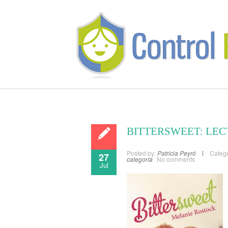
BITTERSWEET: LEC
Posted by:
Patricia Peyró
Catego
27
categoría
No comments
Jul