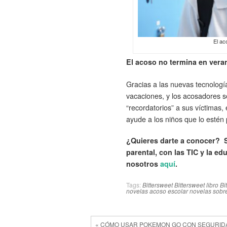
El ac
El acoso no termina en vera
Gracias a las nuevas tecnologí
vacaciones, y los acosadores s
“recordatorios” a sus víctimas,
ayude a los niños que lo estén
¿Quieres darte a conocer? Si
parental, con las TIC y la ed
nosotros
aquí
.
Tags:
Bittersweet
Bittersweet libro
Bi
novelas acoso escolar
novelas sobre
« CÓMO USAR POKEMON GO CON SEGURID