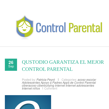
26
QUSTODIO GARANTIZA EL MEJOR
Sep
CONTROL PARENTAL
Posted by:
Patricia Peyró
Categories:
acoso escolar
Adolescentes
Apoyo a Padres
Apps de Control Parental
ciberacoso
ciberbullying
Internet
Internet adolescentes
Internet niños
1 Comment