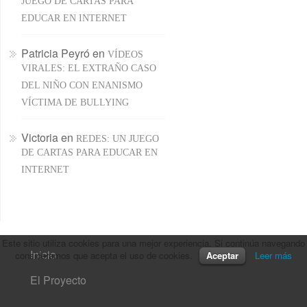
JUEGO DE CARTAS PARA
EDUCAR EN INTERNET
Patricia Peyró
en
VÍDEOS
VIRALES: EL EXTRAÑO CASO
DEL NIÑO CON ENANISMO
VÍCTIMA DE BULLYING
Victoria
en
REDES: UN JUEGO
DE CARTAS PARA EDUCAR EN
INTERNET
Este sitio utiliza cookies para una mejor experiencia. Si continúa navegando
Inicio
consideramos que acepta el uso de cookies.
Aceptar
Leer más
El Proyecto