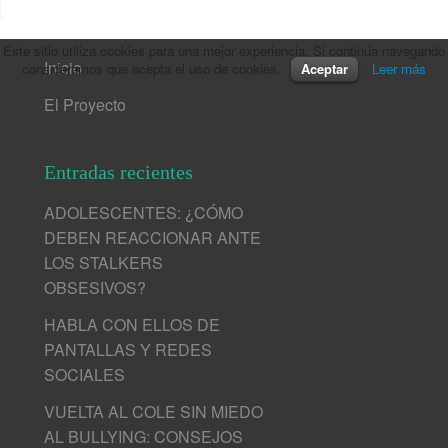
Este sitio utiliza cookies para una mejor experiencia. Si continúa navegando
Inicio
consideramos que acepta el uso de cookies.
Aceptar
Leer más
El Proyecto
Entradas recientes
ADOLESCENTES: ¿CÓMO
DEBEN REACCIONAR ANTE
LOS STALKERS
OBSESIVOS?
HABLA CON ELLOS DE
PANTALLAS Y REDES
SOCIALES
VUELTA AL COLE SIN MIEDO
AL BULLYING: CONSEJOS