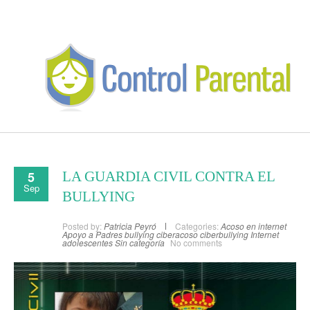
5
LA GUARDIA CIVIL CONTRA EL
Sep
BULLYING
Posted by:
Patricia Peyró
Categories:
Acoso en internet
Apoyo a Padres
bullying
ciberacoso
ciberbullying
Internet
adolescentes
Sin categoría
No comments