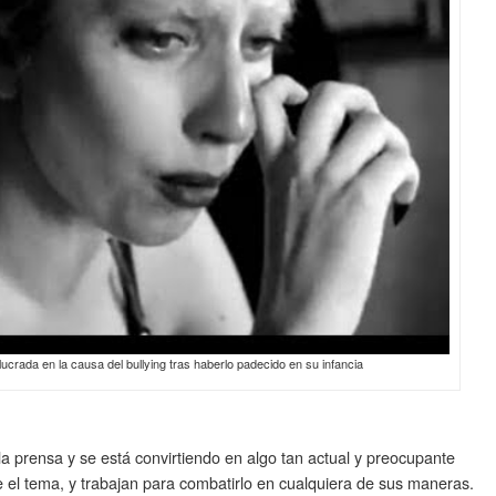
crada en la causa del bullying tras haberlo padecido en su infancia
 la prensa y se está convirtiendo en algo tan actual y preocupante
e el tema, y trabajan para combatirlo en cualquiera de sus maneras.