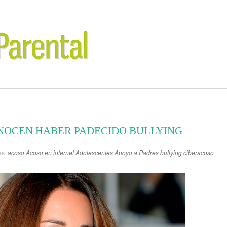
NOCEN HABER PADECIDO BULLYING
es:
acoso
Acoso en internet
Adolescentes
Apoyo a Padres
bullying
ciberacoso