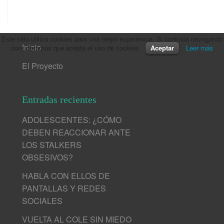
Este sitio utiliza cookies para una mejor experiencia. Si continúa navegando
Inicio
consideramos que acepta el uso de cookies.
Aceptar
Leer más
El Proyecto
Entradas recientes
ADOLESCENTES: ¿CÓMO
DEBEN REACCIONAR ANTE
LOS STALKERS
OBSESIVOS?
HABLA CON ELLOS DE
PANTALLAS Y REDES
SOCIALES
VUELTA AL COLE SIN MIEDO