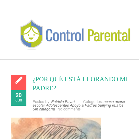
¿POR QUÉ ESTÁ LLORANDO MI
PADRE?
20
Jun
Posted by:
Patricia Peyró
Categories:
acoso
acoso
escolar
Adolescentes
Apoyo a Padres
bullying
relatos
Sin categoría
No comments