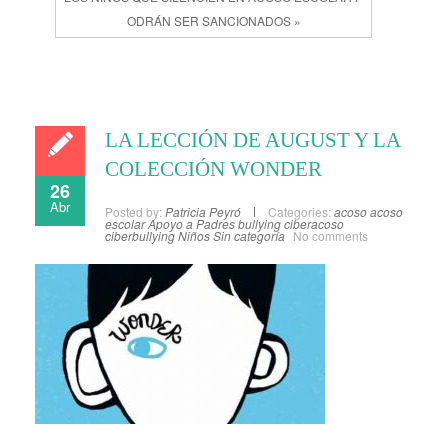
ODRÁN SER SANCIONADOS »
LA LECCIÓN DE AUGUST Y LA
COLECCIÓN WONDER
26
Abr
Posted by:
Patricia Peyró
Categories:
acoso
acoso
escolar
Apoyo a Padres
bullying
ciberacoso
ciberbullying
Niños
Sin categoría
No comments