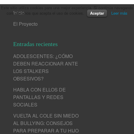
Este sitio utiliza cookies para una mejor experiencia. Si continúa navegando
Inicio
consideramos que acepta el uso de cookies.
Aceptar
Leer más
El Proyecto
Entradas recientes
ADOLESCENTES: ¿CÓMO
DEBEN REACCIONAR ANTE
LOS STALKERS
OBSESIVOS?
HABLA CON ELLOS DE
PANTALLAS Y REDES
SOCIALES
VUELTA AL COLE SIN MIEDO
AL BULLYING: CONSEJOS
PARA PREPARAR A TU HIJO