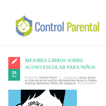
MEJORES LIBROS SOBRE
ACOSO ESCOLAR PARA NIÑOS
24
Abr
Posted by:
Patricia Peyró
Categories:
acoso
Acoso
en internet
acoso escolar
Adolescentes
Apoyo a Padres
bullying
ciberacoso
Niños
Sin categoría
No comments