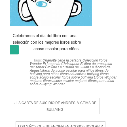
Celebramos el día del libro con una
selección con los mejores libros sobre
acoso escolar para niños
(más…)
Tags:
Charlotte tiene la palabra
Coleccion libros
Wonder
El juego de Christopher
El libro de preceptos
del señor Browne
La historia de Julian
La leccion de
August
libros de acoso escolar para niños
libros de
bullying para niños
libros educativos bullying
libros
sobre acoso escolar
libros sobre bullying
Libros Wonder
mejores libros acoso escolar
mejores libros para niños
sobre bullying
Wonder
« LA CARTA DE SUICIDIO DE ANDRÉS, VÍCTIMA DE
BULLYING
LOS NIÑOS QUE SILENCIEN EN ACOSO ESCOLAR P