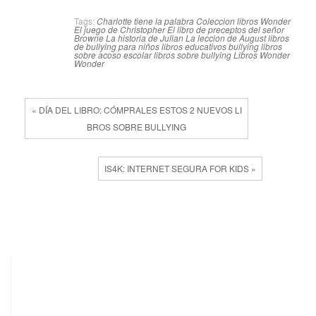
Tags:
Charlotte tiene la palabra
Coleccion libros Wonder
El juego de Christopher
El libro de preceptos del señor
Browne
La historia de Julian
La leccion de August
libros
de bullying para niños
libros educativos bullying
libros
sobre acoso escolar
libros sobre bullying
Libros Wonder
Wonder
« DÍA DEL LIBRO: CÓMPRALES ESTOS 2 NUEVOS LI
BROS SOBRE BULLYING
IS4K: INTERNET SEGURA FOR KIDS »