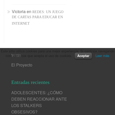
Victoria
en
REDES: UN JUEGO
DE CARTAS PARA EDUCAR EN
INTERNET
Este sitio utiliza cookies para una mejor experiencia. Si continúa navegando
Inicio
consideramos que acepta el uso de cookies.
Aceptar
Leer más
El Proyecto
Entradas recientes
ADOLESCENTES: ¿CÓMO
DEBEN REACCIONAR ANTE
LOS STALKERS
OBSESIVOS?