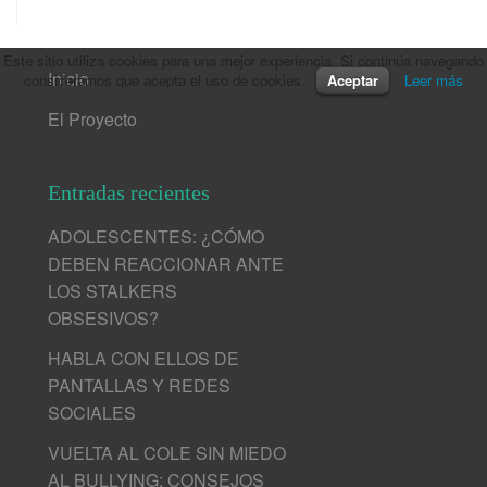
Este sitio utiliza cookies para una mejor experiencia. Si continúa navegando
Inicio
consideramos que acepta el uso de cookies.
Aceptar
Leer más
El Proyecto
Entradas recientes
ADOLESCENTES: ¿CÓMO
DEBEN REACCIONAR ANTE
LOS STALKERS
OBSESIVOS?
HABLA CON ELLOS DE
PANTALLAS Y REDES
SOCIALES
VUELTA AL COLE SIN MIEDO
AL BULLYING: CONSEJOS