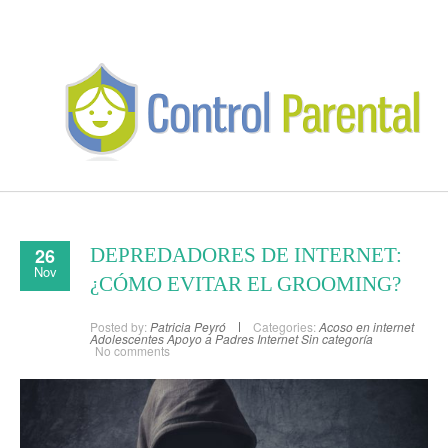
26
DEPREDADORES DE INTERNET:
Nov
¿CÓMO EVITAR EL GROOMING?
Posted by:
Patricia Peyró
Categories:
Acoso en internet
Adolescentes
Apoyo a Padres
Internet
Sin categoría
No comments