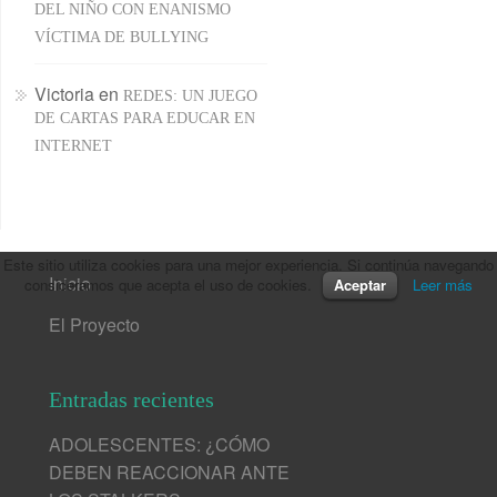
DEL NIÑO CON ENANISMO
VÍCTIMA DE BULLYING
Victoria
en
REDES: UN JUEGO
DE CARTAS PARA EDUCAR EN
INTERNET
Este sitio utiliza cookies para una mejor experiencia. Si continúa navegando
Inicio
consideramos que acepta el uso de cookies.
Aceptar
Leer más
El Proyecto
Entradas recientes
ADOLESCENTES: ¿CÓMO
DEBEN REACCIONAR ANTE