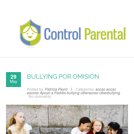
29
BULLYING POR OMISIÓN
May
Posted by:
Patricia Peyró
Categories:
acoso
acoso
escolar
Apoyo a Padres
bullying
ciberacoso
ciberbullying
No comments