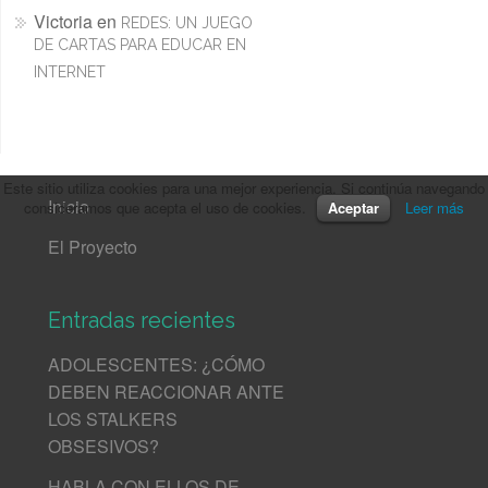
Victoria
en
REDES: UN JUEGO
DE CARTAS PARA EDUCAR EN
INTERNET
Este sitio utiliza cookies para una mejor experiencia. Si continúa navegando
Inicio
consideramos que acepta el uso de cookies.
Aceptar
Leer más
El Proyecto
Entradas recientes
ADOLESCENTES: ¿CÓMO
DEBEN REACCIONAR ANTE
LOS STALKERS
OBSESIVOS?
HABLA CON ELLOS DE