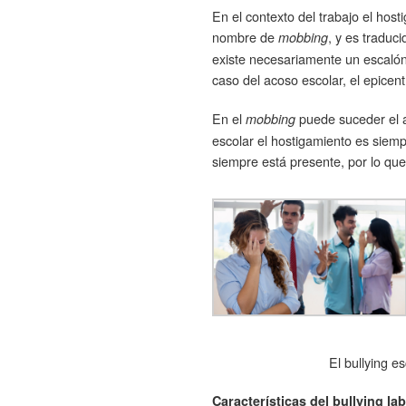
En el contexto del trabajo el hos
nombre de
, y es traduc
mobbing
existe necesariamente un escalón
caso del acoso escolar, el epicen
En el
puede suceder el a
mobbing
escolar el hostigamiento es siemp
siempre está presente, por lo qu
El bullying e
Características del bullying la