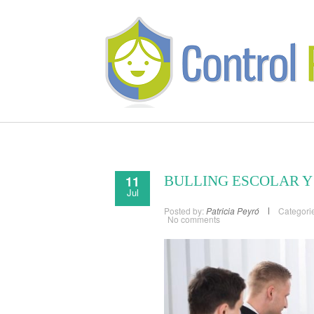
11
BULLING ESCOLAR Y
Jul
Posted by:
Patricia Peyró
Categori
No comments