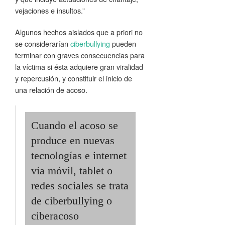
vejaciones e insultos.”
Algunos hechos aislados que a priori no
se considerarían
ciberbullying
pueden
terminar con graves consecuencias para
la víctima si ésta adquiere gran viralidad
y repercusión, y constituir el inicio de
una relación de acoso.
Cuando el acoso se
produce en nuevas
tecnologías e internet
vía móvil, tablet o
redes sociales se trata
de ciberbullying o
ciberacoso